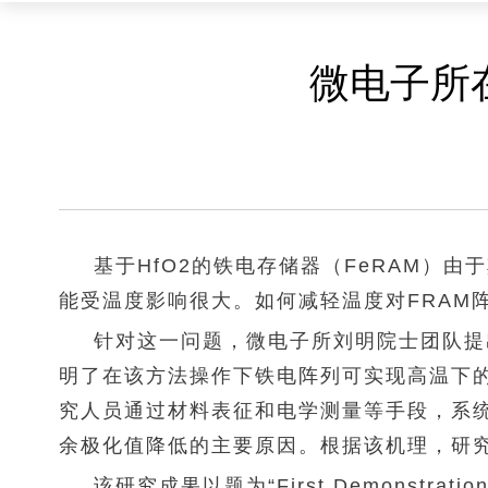
微电子所
基于
HfO
2
的铁电存储器（
FeRAM
）由于
能受温度影响很大。如何减轻温度对
FRAM
针对这一问题，微电子所刘明院士团队提出
明了在该方法操作下铁电阵列可实现高温下
究人员通过材料表征和电学测量等手段，系
余极化值降低的主要原因。根据该机理，研
该研究成果以题为“First Demonstration of 