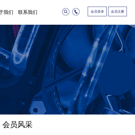
会员登录
会员注册
于我们
联系我们
会员风采