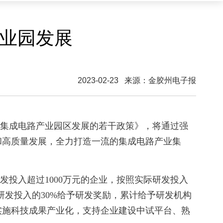
业园发展
2023-02-23
来源：
金胶州电子报
集成电路产业园区发展的若干政策》，将通过强
和高质量发展，全力打造一流的集成电路产业集
入超过1000万元的企业，按照实际研发投入
际研发投入的30%给予研发奖励，累计给予研发机构
实施科技成果产业化，支持企业建设中试平台、熟