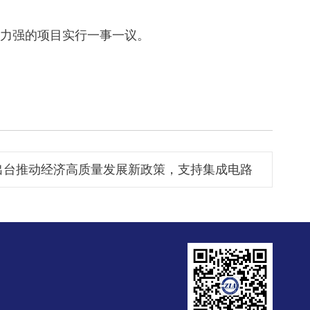
力强的项目实行一事一议。
出台推动经济高质量发展新政策，支持集成电路