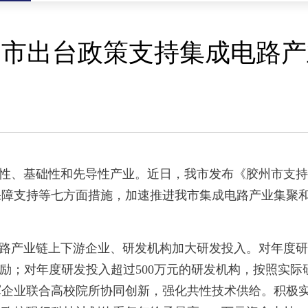
州市出台政策支持集成电路产
性、基础性和先导性产业。近日，我市发布《胶州市支持
保障支持等七方面措施，加速推进我市集成电路产业集聚
业链上下游企业、研发机构加大研发投入。对年度研发投
项奖励；对年度研发投入超过500万元的研发机构，按照实
领军企业联合高校院所协同创新，强化共性技术供给。积极