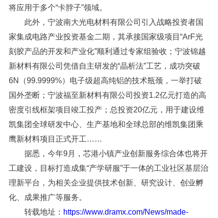
将应用于多个“卡脖子”领域。
此外，宁波南大光电材料有限公司引入战略投资者国
家集成电路产业投资基金二期，其承接国家级项目“ArF光
刻胶产品的开发和产业化”顺利通过专家组验收；宁波锦越
新材料有限公司凭借自主研发的“晶析法”工艺，成功突破
6N（99.9999%）电子级超高纯铝的技术瓶颈，一举打破
国外垄断；宁波福至新材料有限公司投资1.2亿元打造的高
密度引线框架项目竣工投产；总投资20亿元，用于建设维
凯集团全球研发中心、生产基地和全球总部的维凯集团乘
鹰新材料项目正式开工……
据悉，今年9月，芯港小镇产业创新服务综合体也将开
工建设，目标打造成集“产学研服”于一体的工业社区基层治
理新平台，为相关企业提供技术创新、研究设计、创业孵
化、成果推广等服务。
转载地址：
https://www.dramx.com/News/made-