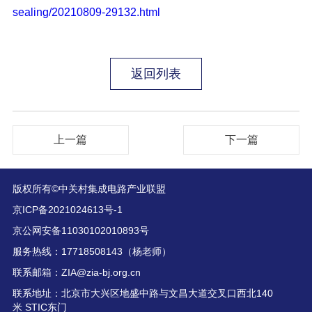
sealing/20210809-29132.html
返回列表
上一篇
下一篇
版权所有©中关村集成电路产业联盟
京ICP备2021024613号-1
京公网安备11030102010893号
服务热线：17718508143（杨老师）
联系邮箱：ZIA@zia-bj.org.cn
联系地址：北京市大兴区地盛中路与文昌大道交叉口西北140
米 STIC东门