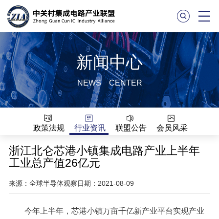
新闻中心
NEWS CENTER
政策法规
行业资讯
联盟公告
会员风采
浙江北仑芯港小镇集成电路产业上半年
工业总产值26亿元
来源：
全球半导体观察
日期：
2021-08-09
今年上半年，芯港小镇万亩千亿新产业平台实现产业